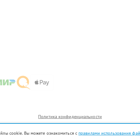
Политика конфиденциальности
айлы cookie. Вы можете ознакомиться с
правилами использования фа
и которых сервисные центры fix-zte.ru предоставляют услуги по ремонту. Услуги оказываются в не