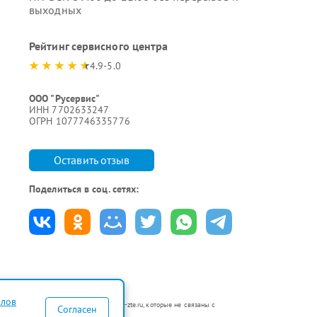
выходных
Рейтинг сервисного центра
4.9-5.0
ООО "Русервис"
ИНН 7702633247
ОГРН 1077746335776
Оставить отзыв
Поделиться в соц. сетях:
йлов
авторизованных сервисных центрах fix-zte.ru, которые не связаны с
Согласен