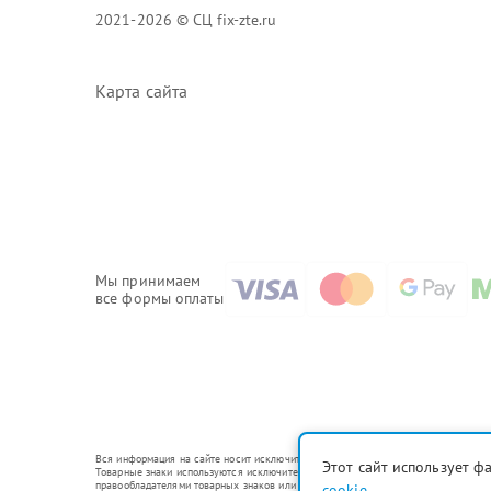
2021-2026 © СЦ fix-zte.ru
Карта сайта
Мы принимаем
все формы оплаты
Вся информация на сайте носит исключительно справочный характер.
Этот сайт использует ф
Товарные знаки используются исключительно для описания устройств, в отношени
правообладателями товарных знаков или их официальными представителями.
cookie