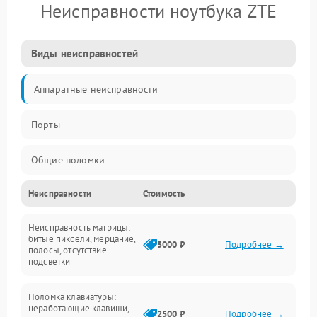
Неисправности ноутбука ZTE
Виды неисправностей
Аппаратные неисправности
Порты
Общие поломки
Неисправности
Стоимость
Устройства
Неисправность матрицы:
Программные ошибки
битые пиксели, мерцание,
5000 ₽
Подробнее →
полосы, отсутствие
подсветки
Электрические и системные сбои
Поломка клавиатуры:
Интерфейсные проблемы
неработающие клавиши,
2500 ₽
Подробнее →