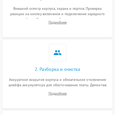
Внешний осмотр корпуса, экрана и портов. Проверка
реакции на кнопку включения и подключение зарядного
устройства. Оценка потребления тока с помощью
Подробнее
лабораторного блока питания для локализации проблемы.
2. Разборка и очистка
Аккуратное вскрытие корпуса и обязательное отключение
шлейфа аккумулятора для обесточивания платы. Демонтаж
системы охлаждения, очистка кулера от пыли и удаление
Подробнее
высохшей термопасты с кристаллов чипов.