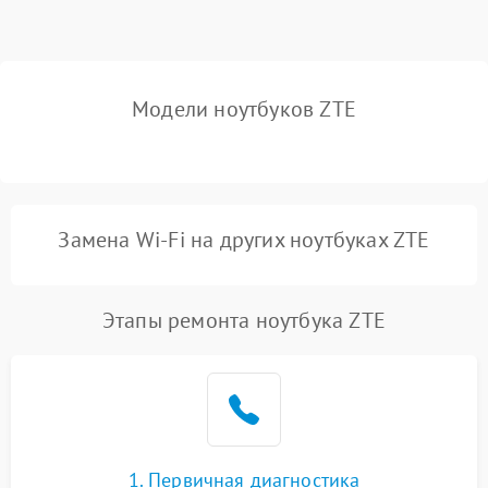
Выход из строя SSD или
HDD: медленная загрузка,
3000 ₽
Подробнее →
ошибки чтения,
пропадание диска
Модели ноутбуков ZTE
Неисправность
оперативной памяти:
2000 ₽
Подробнее →
вылеты приложений,
синие экраны
Замена Wi-Fi на других ноутбуках ZTE
Проблемы Wi‑Fi или
2500 ₽
Подробнее →
Bluetooth модулей
Этапы ремонта ноутбука ZTE
1. Первичная диагностика