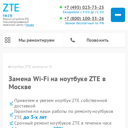
+7 (495) 023-73-25
Ежедневно с 9:00 до 21:00
FIX-ZTE
+7 (800) 100-33-26
Ремонт устройств ZTE
Специализированный
Звонок бесплатный по РФ
cервисный центр г.
Москва
Мы ремонтируем
Позвонить
оскве
Ноутбук ZTE замена wi-fi
Замена Wi-Fi на ноутбуке ZTE в
Москве
Привезем и увезем ноутбук ZTE собственной
доставкой
Гарантия на наши работы по ремонту ноутбуков
до 3-х лет
ZTE
Срочный ремонт ноутбуков ZTE в течении часа