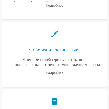
инфракрасной паяльной станции. Прошивка микросхемы
Подробнее
BIOS или замена поврежденных портов USB
5. Сборка и профилактика
Нанесение свежей термопасты с высокой
теплопроводностью и замена термопрокладок. Установка
системы охлаждения, подключение всех внутренних
Подробнее
шлейфов, модулей памяти и накопителей. Предварительная
сборка корпуса.