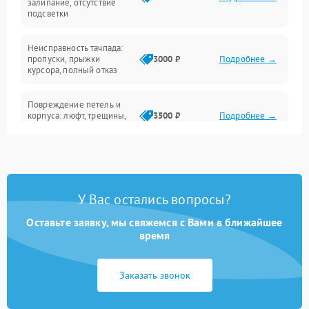
залипание, отсутствие
подсветки
Батарея
Неисправность тачпада:
Сеть и интернет
пропуски, прыжки
3000 ₽
Подробнее →
курсора, полный отказ
Система охлаждения
Повреждение петель и
корпуса: люфт, трещины,
3500 ₽
Подробнее →
деформация
Проблемы аккумулятора:
быстрая разрядка,
2500 ₽
Подробнее →
невозможность зарядки,
вздутие
У Вас остались вопросы?
Оставьте заявку, мы свяжемся с Вами в ближайшее
Неисправность зарядного
время
устройства или разъёма
2000 ₽
Подробнее →
питания
Заказать звонок
Перегрев из‑за пыли,
износа термопасты или
2500 ₽
Подробнее →
неисправности кулера