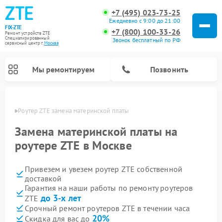
+7 (495) 023-73-25
Ежедневно с 9:00 до 21:00
FIX-ZTE
+7 (800) 100-33-26
Ремонт устройств ZTE
Специализированный
Звонок бесплатный по РФ
cервисный центр г.
Москва
Мы ремонтируем
Позвонить
оскве
Роутер ZTE замена материнской платы
Замена материнской платы на
роутере ZTE в Москве
Привезем и увезем роутер ZTE собственной
доставкой
Гарантия на наши работы по ремонту роутеров
до 3-х лет
ZTE
Срочный ремонт роутеров ZTE в течении часа
20%
Скидка для вас до