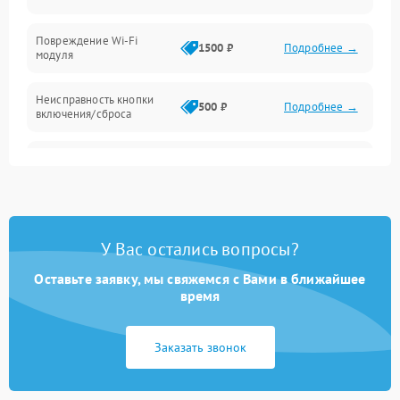
Повреждение Wi-Fi
1500 ₽
Подробнее →
модуля
Неисправность кнопки
500 ₽
Подробнее →
включения/сброса
Окисление контактов
500 ₽
Подробнее →
Неисправность
2000 ₽
Подробнее →
процессора
У Вас остались вопросы?
Поломка оперативной
1500 ₽
Подробнее →
памяти
Оставьте заявку, мы свяжемся с Вами в ближайшее
время
Повреждение flash-
1500 ₽
Подробнее →
памяти
Заказать звонок
Неисправность USB-порта
1000 ₽
Подробнее →