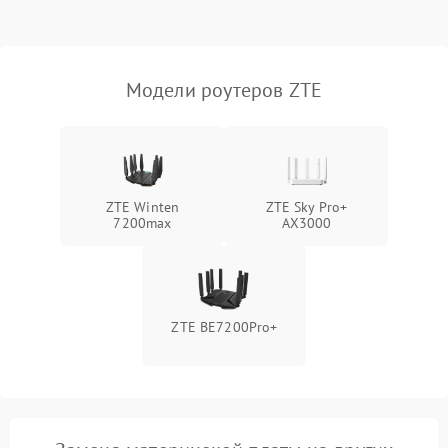
Поломка платы
2000 ₽
Подробнее →
управления
Модели роутеров ZTE
Неисправность
500 ₽
Подробнее →
индикаторов
Повреждение кабелей
500 ₽
Подробнее →
внутри устройства
ZTE Winten
ZTE Sky Pro+
7200max
AX3000
Неисправность модуля
2000 ₽
Подробнее →
3G/4G
Поломка разъема питания
500 ₽
Подробнее →
ZTE BE7200Pro+
Неисправность системы
500 ₽
Подробнее →
охлаждения