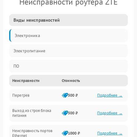
Неисправности роутера ZTE
Виды неисправностей
Электроника
Электропитание
ПО
Неисправности
Стоимость
Сеть
Перегрев
500 ₽
Подробнее →
Беспроводной модуль
Выход из строя блока
Программное обеспечение
500 ₽
Подробнее →
питания
Механические повреждения
Неисправность портов
1000 ₽
Подробнее →
Ethernet