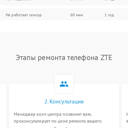
Не работает сенсор
60 мин
1 год
Мерцает изображение
60 мин
1 год
Не работает 3D Touch
60 мин
1 год
Этапы ремонта телефона ZTE
Не работает Face ID
60 мин
1 год
2. Консультация
Менеджер колл центра позвонит вам,
проконсультирует по цене ремонта вашего
телефона а также ответит на все ваши вопросы.