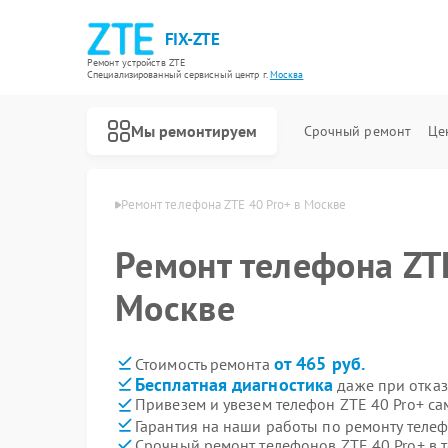
FIX-ZTE
Ремонт устройств ZTE
Специализированный cервисный центр г.
Москва
Мы ремонтируем
Срочный ремонт
Це
фонов ZTE в Москве
Ремонт телефона ZTE 40 Pro+ в Москве
Ремонт телефона ZTE
Москве
от 465 руб.
Стоимость ремонта
Бесплатная диагностика
даже при отказ
Привезем и увезем телефон ZTE 40 Pro+ са
Гарантия на наши работы по ремонту теле
Срочный ремонт телефонов ZTE 40 Pro+ в 