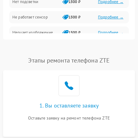
Нет подсветки
1500 ₽
Подробнее →
Проблемы с работой системы, корпусом и другие
Не работает сенсор
1500 ₽
Подробнее →
Мерцает изображение
1500 ₽
Подробнее →
Не работает 3D Touch
2400 ₽
Подробнее →
Этапы ремонта телефона ZTE
Не работает Face ID
4000 ₽
Подробнее →
1. Вы оставляете заявку
Оставьте заявку на ремонт телефона ZTE