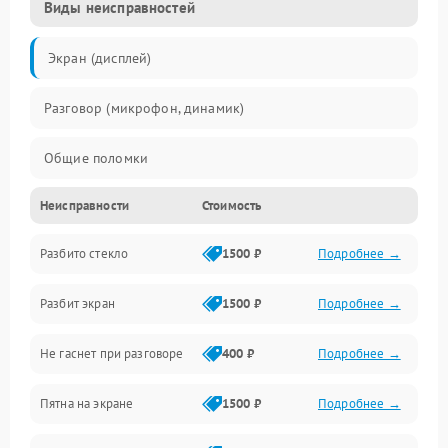
Виды неисправностей
Экран (дисплей)
Разговор (микрофон, динамик)
Общие поломки
Неисправности
Стоимость
Проблемы связи
Разбито стекло
1500 ₽
Подробнее →
Камеры
Разбит экран
1500 ₽
Подробнее →
Проблемы с дисплеем и сенсором
Не гаснет при разговоре
400 ₽
Подробнее →
Зарядка
Пятна на экране
1500 ₽
Подробнее →
Проблемы с питанием, зарядкой и аккумулятором