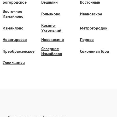
Богородское
Вешняки
Восточный
Восточное
Гольяново
Ивановское
Измайлово
Косино-
Измайлово
Метрогородок
Ухтомский
Новогиреево
Новокосино
Перово
Северное
Преображенское
Соколиная Гора
Измайлово
Сокольники