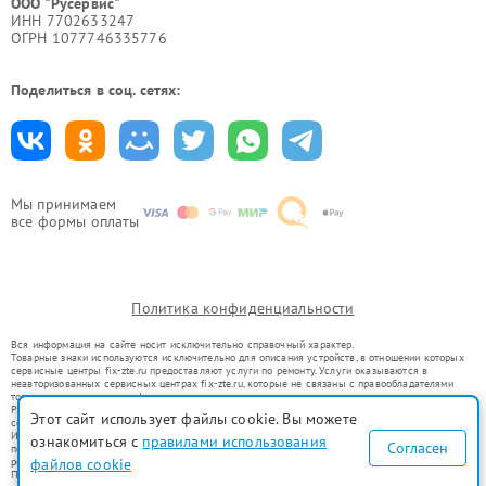
ООО "Русервис"
ИНН 7702633247
ОГРН 1077746335776
Поделиться в соц. сетях:
Мы принимаем
все формы оплаты
Политика конфиденциальности
Вся информация на сайте носит исключительно справочный характер.
Товарные знаки используются исключительно для описания устройств, в отношении которых
сервисные центры fix-zte.ru предоставляют услуги по ремонту. Услуги оказываются в
неавторизованных сервисных центрах fix-zte.ru, которые не связаны с правообладателями
товарных знаков или их официальными представителями.
Ремонт осуществляется для устройств, уже введенных в гражданский оборот в соответствии
Этот сайт использует файлы cookie. Вы можете
со статьей 1487 ГК РФ.
Использование товарных знаков не преследует цели индивидуализации услуг или введения
ознакомиться с
правилами использования
Согласен
потребителей в заблуждение, а служит для информирования о предоставляемых услугах по
ремонту техники указанных брендов.
файлов cookie
Представленная на сайте информация не является публичной офертой, определяемой