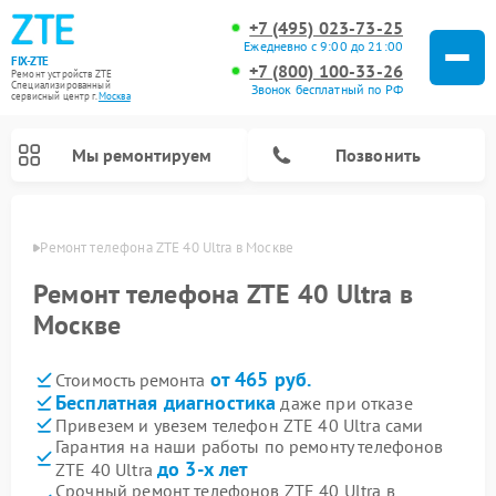
+7 (495) 023-73-25
Ежедневно с 9:00 до 21:00
FIX-ZTE
+7 (800) 100-33-26
Ремонт устройств ZTE
Специализированный
Звонок бесплатный по РФ
cервисный центр г.
Москва
Мы ремонтируем
Позвонить
оскве
Ремонт телефона ZTE 40 Ultra в Москве
Ремонт телефона ZTE 40 Ultra в
Москве
от 465 руб.
Стоимость ремонта
Бесплатная диагностика
даже при отказе
Привезем и увезем телефон ZTE 40 Ultra сами
Гарантия на наши работы по ремонту телефонов
до 3-х лет
ZTE 40 Ultra
Срочный ремонт телефонов ZTE 40 Ultra в