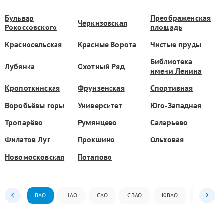
Бульвар
Преображенская
Черкизовская
Рокоссовского
площадь
Красносельская
Красные Ворота
Чистые пруды
Библиотека
Лубянка
Охотный Ряд
имени Ленина
Кропоткинская
Фрунзенская
Спортивная
Воробьёвы горы
Университет
Юго-Западная
Тропарёво
Румянцево
Саларьево
Филатов Луг
Прокшино
Ольховая
Новомосковская
Потапово
ВАО
ЦАО
САО
СВАО
ЮВАО
ЮАО